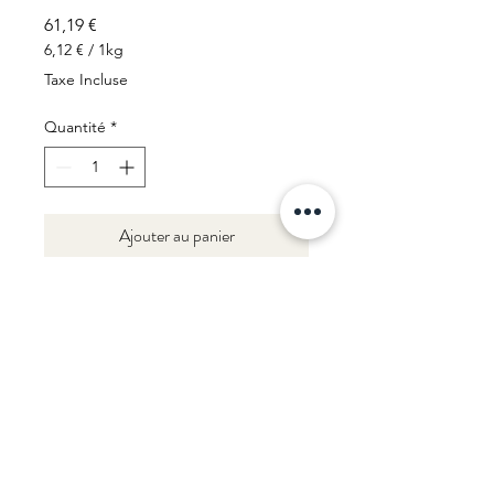
Prix
61,19 €
6,12 €
/
1kg
6,12 €
Taxe Incluse
pour
1
Quantité
*
Kilogramme
Ajouter au panier
10 kg
Ingrédients
Farine de blé, 7,5 % tomates, eau
INFO DE LIVRAISON