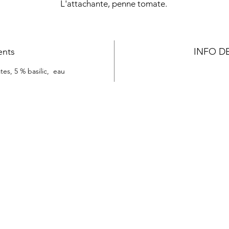
L'attachante, penne tomate.
Une touche de tomates pour encore plus de saveurs.
ents
INFO D
tes, 5 % basilic, eau