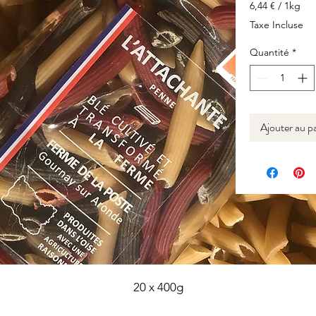
6,44 €
/
1kg
6,44 €
Taxe Incluse
pour
1
Quantité
*
Kilogramme
Ajouter au p
20 x 400g