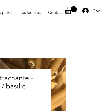
Connexio
s pâtes
Les lentilles
Contact
attachante -
/ basilic -
rix