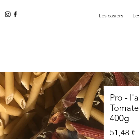
Les casiers
Le
Pro - l'
Tomate 
400g
P
51,48 €